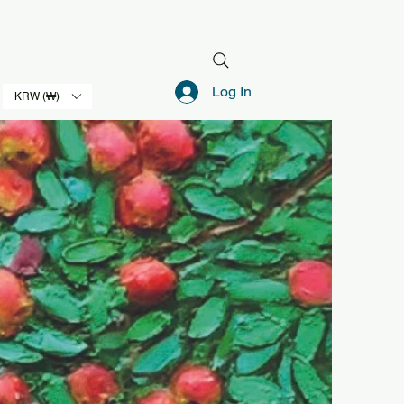
Log In
KRW (₩)