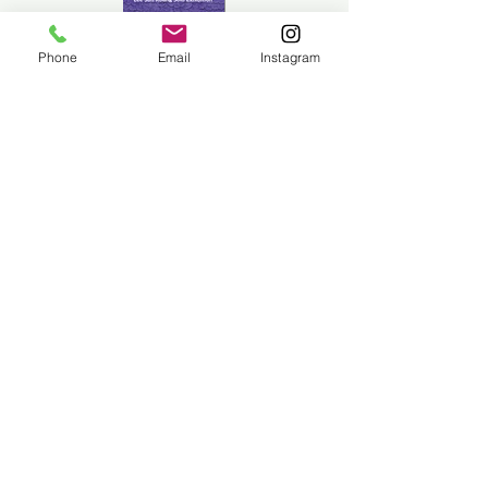
Phone
Email
Instagram
Previous
Next
상호명: 갤러리앨리 |
619 - 16 - 17892
주소: 대한민국 서울시 서초구 강남대로 589 멀버리
힐스 118호​
대표: 정의영
문의:
+82 02 547 0316