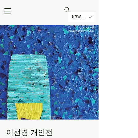
KRW (₩)
이선경 개인전