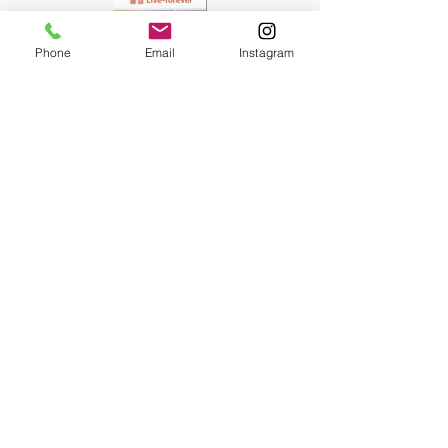
Phone
Email
Instagram
Previous
Next
상호명: 갤러리앨리 |
619 - 16 - 17892
주소: 대한민국 서울시 서초구 강남대로 589 멀버리
힐스 118호​
대표: 정의영
문의:
+82 02 547 0316