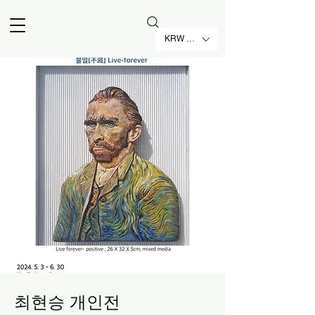
KRW (₩)
최현승 개인전