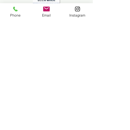
Phone
Email
Instagram
Previous
Next
상호명: 갤러리앨리 |
619 - 16 - 17892
주소: 대한민국 서울시 서초구 강남대로 589 멀버리
힐스 118호​
대표: 정의영
문의:
+82 02 547 0316