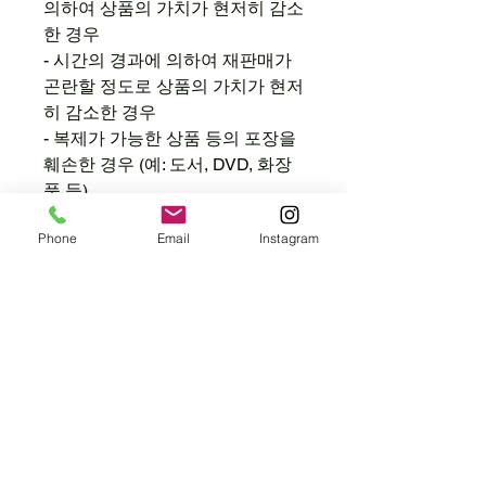
의하여 상품의 가치가 현저히 감소
한 경우
- 시간의 경과에 의하여 재판매가
곤란할 정도로 상품의 가치가 현저
히 감소한 경우
- 복제가 가능한 상품 등의 포장을
훼손한 경우 (예: 도서, DVD, 화장
품 등)
[특정상품] 흰색 계열, 세일 상품,
Phone
Email
Instagram
맞춤 제작 상품 등 상세페이지 내
'교환/반품 불가'로 명시된 상품
4. 환불 안내
신용카드/실시간 계좌이체: 상품
회수 후 [영업일 기준 3~5일] 이내
승인 취소
무통장 입금: 상품 회수 후 [영업일
기준 1~3일] 이내 계좌 환불