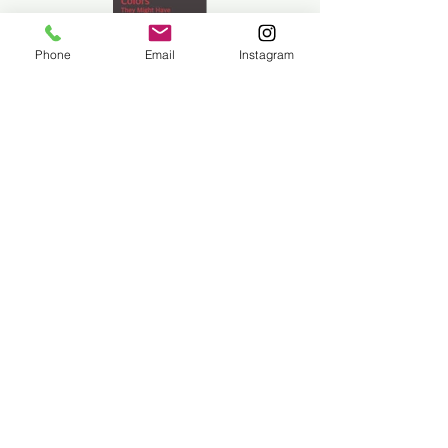
Phone
Email
Instagram
Previous
Next
상호명: 갤러리앨리 |
619 - 16 - 17892
주소: 대한민국 서울시 서초구 강남대로 589 멀버리
힐스 118호​
대표: 정의영