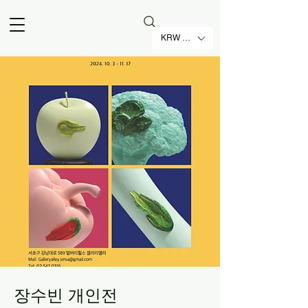
KRW (₩)
장수빈 개인전