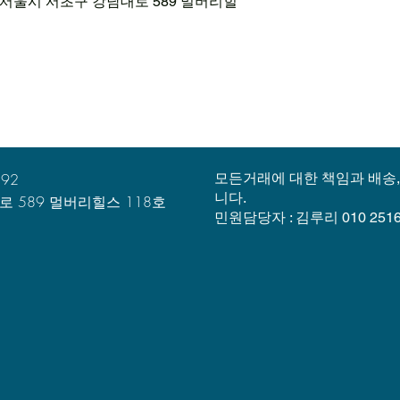
민국 서울시 서초구 강남대로 589 멀버리힐
892
모든거래에 대한 책임과 배송
니다.
 589 멀버리힐스 118호​
민원담당자 : 김루리 010 2516