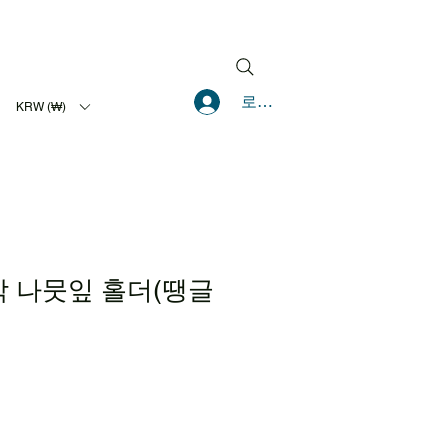
로그인
KRW (₩)
각 나뭇잎 홀더(땡글