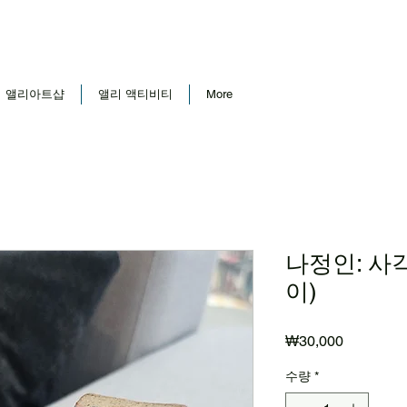
앨리아트샵
앨리 액티비티
More
나정인: 사
이)
가
₩30,000
격
수량
*